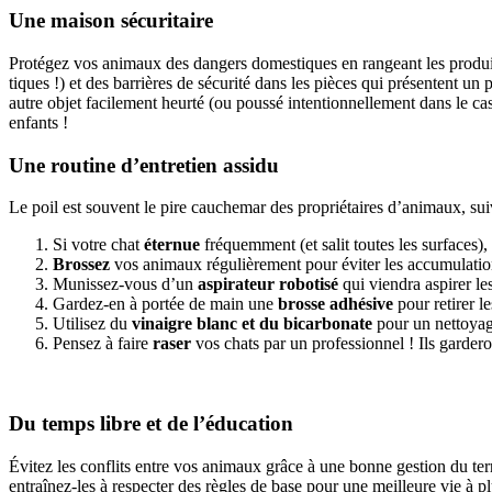
Une maison sécuritaire
Protégez vos animaux des dangers domestiques en rangeant les produits
tiques !) et des barrières de sécurité dans les pièces qui présentent u
autre objet facilement heurté (ou poussé intentionnellement dans le cas
enfants !
Une routine d’entretien assidu
Le poil est souvent le pire cauchemar des propriétaires d’animaux, suiv
Si votre chat
éternue
fréquemment (et salit toutes les surfaces),
Brossez
vos animaux régulièrement pour éviter les accumulatio
Munissez-vous d’un
aspirateur robotisé
qui viendra aspirer les
Gardez-en à portée de main une
brosse adhésive
pour retirer l
Utilisez du
vinaigre blanc et du bicarbonate
pour un nettoyage
Pensez à faire
raser
vos chats par un professionnel ! Ils gardero
Du temps libre et de l’éducation
Évitez les conflits entre vos animaux grâce à une bonne gestion du terr
entraînez-les à respecter des règles de base pour une meilleure vie à pl