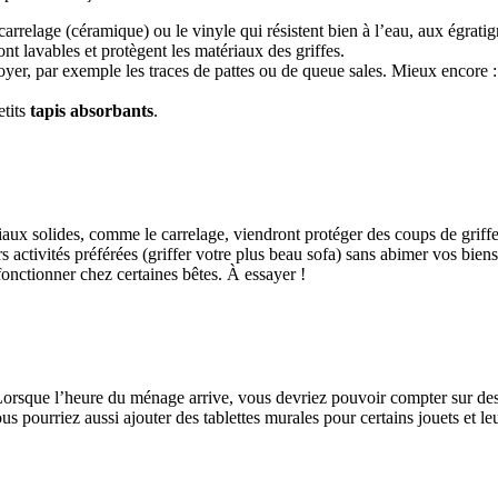
rrelage (céramique) ou le vinyle qui résistent bien à l’eau, aux égratign
ont lavables et protègent les matériaux des griffes.
oyer, par exemple les traces de pattes ou de queue sales. Mieux encore :
etits
tapis absorbants
.
ériaux solides, comme le carrelage, viendront protéger des coups de griffe
urs activités préférées (griffer votre plus beau sofa) sans abimer vos bie
 fonctionner chez certaines bêtes. À essayer !
sque l’heure du ménage arrive, vous devriez pouvoir compter sur des cof
ous pourriez aussi ajouter des tablettes murales pour certains jouets et l